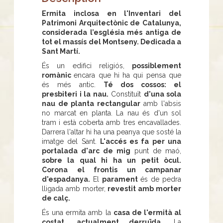
Ermita inclosa en l'Inventari del
Patrimoni Arquitectònic de Catalunya,
considerada l’església més antiga de
tot el massís del Montseny. Dedicada a
Sant Martí.
És un edifici religiós,
possiblement
romànic
encara que hi ha qui pensa que
és més antic.
Té dos cossos: el
presbiteri i la nau.
Constituït
d'una sola
nau de planta rectangular
amb l'absis
no marcat en planta. La nau és d'un sol
tram i està coberta amb tres encavallades.
Darrera l'altar hi ha una peanya que sosté la
imatge del Sant.
L'accés es fa per una
portalada d'arc de mig
punt de maó,
sobre la qual hi ha un petit òcul.
Corona el frontis un campanar
d'espadanya.
El
parament
és de pedra
lligada amb morter,
revestit amb morter
de calç.
És una ermita amb la
casa de l'ermità al
costat, actualment derruïda.
La