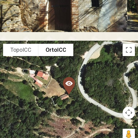
TopoICC
OrtoICC