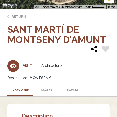
Image may be subject to copyright
Terms
20 m
RETURN
SANT MARTÍ DE
MONTSENY D'AMUNT
Architecture
VISIT
Destinations:
MONTSENY
INDEX CARD
IMAGES
RATING
Description