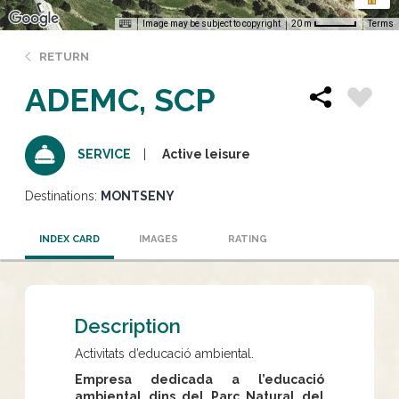
Image may be subject to copyright
Terms
20 m
RETURN
ADEMC, SCP
Active leisure
SERVICE
Destinations:
MONTSENY
INDEX CARD
IMAGES
RATING
Description
Activitats d’educació ambiental.
Empresa dedicada a l’educació
ambiental dins del Parc Natural del