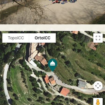
TopoICC
OrtoICC