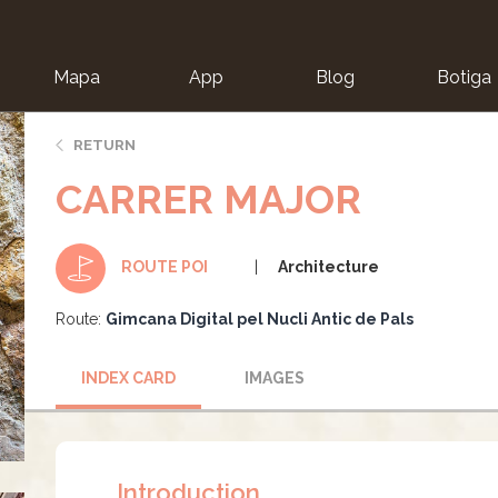
Mapa
App
Blog
Botiga
ion
RETURN
CARRER MAJOR
Architecture
ROUTE POI
Route:
Gimcana Digital pel Nucli Antic de Pals
INDEX CARD
IMAGES
Introduction