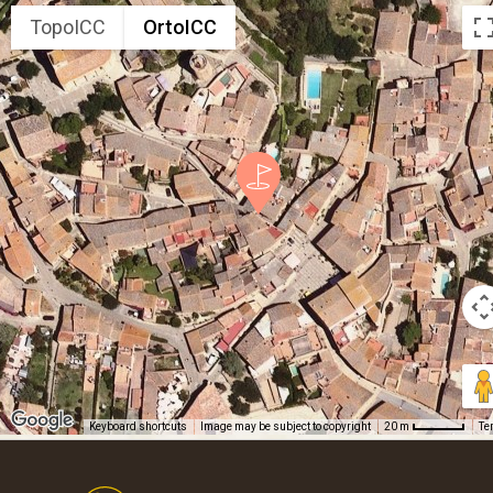
TopoICC
OrtoICC
Keyboard shortcuts
Image may be subject to copyright
Te
20 m
Footer