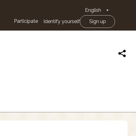
English
Toggle Drop
Participate
Identify yourself
Sign up