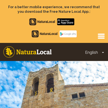
Skip
to
For a better mobile experience, we recommend that
main
you download the Free Nature Local App.:
content
Apple
store
Google
Play
English
To
Main
navigation