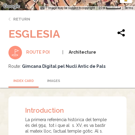
Image may be subject to copyright
Terms
20 m
RETURN
ESGLESIA
Architecture
ROUTE POI
Route:
Gimcana Digital pel Nucli Antic de Pals
INDEX CARD
IMAGES
Introduction
La primera referència històrica del temple
és del 994, tot i que al s. XV, es va bastir
al mateix lloc, l’actual temple gòtic. Al s.