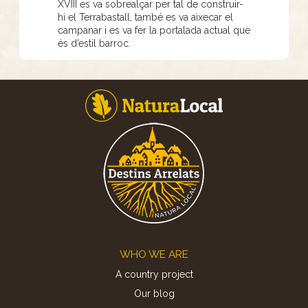
XVIII es va sobrealçar per tal de construir-
hi el Terrabastall, també es va aixecar el
campanar i es va fer la portalada actual que
és d’estil barroc.
Footer
WHO WE ARE
A country project
Our blog