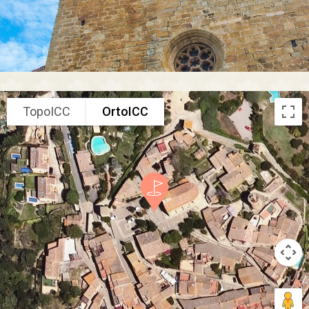
TopoICC
OrtoICC