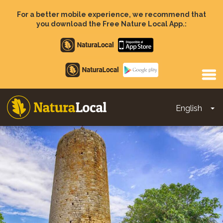
Skip
to
For a better mobile experience, we recommend that
main
you download the Free Nature Local App.:
content
Apple
store
Google
Play
English
To
Main
navigation