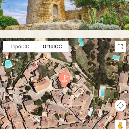
TopoICC
OrtoICC