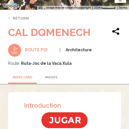
Image may be subject to copyright
Terms
20 m
RETURN
CAL DQMENECH
Architecture
ROUTE POI
Route:
Ruta-Joc de la Vaca Xula
INDEX CARD
IMAGES
Introduction