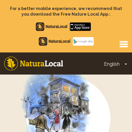
Skip
to
For a better mobile experience, we recommend that
main
you download the Free Nature Local App.:
content
Apple
store
Google
Play
English
To
Main
navigation