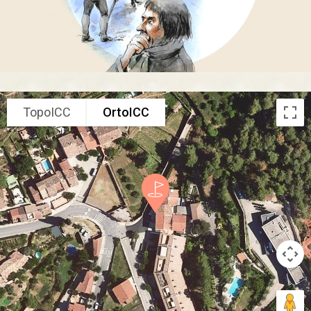
TopoICC
OrtoICC