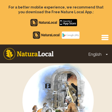
Skip
to
For a better mobile experience, we recommend that
main
you download the Free Nature Local App.:
content
Apple
store
Google
Play
English
To
Main
navigation