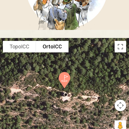
TopoICC
OrtoICC