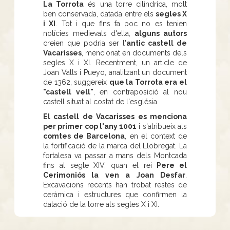
La Torrota
és una torre cilíndrica, molt
ben conservada, datada entre els
segles X
i XI
. Tot i que fins fa poc no es tenien
notícies medievals d'ella,
alguns autors
creien que podria ser l'
antic castell de
Vacarisses
, mencionat en documents dels
segles X i XI. Recentment, un article de
Joan Valls i Pueyo, analitzant un document
de 1362, suggereix
que la Torrota era el
"castell vell"
, en contraposició al nou
castell situat al costat de l'església.
El castell de Vacarisses es menciona
per primer cop l'any 1001
i s'atribueix als
comtes de Barcelona
, en el context de
la fortificació de la marca del Llobregat. La
fortalesa va passar a mans dels Montcada
fins al segle XIV, quan el rei
Pere el
Cerimoniós la ven a Joan Desfar
.
Excavacions recents han trobat restes de
ceràmica i estructures que confirmen la
datació de la torre als segles X i XI.