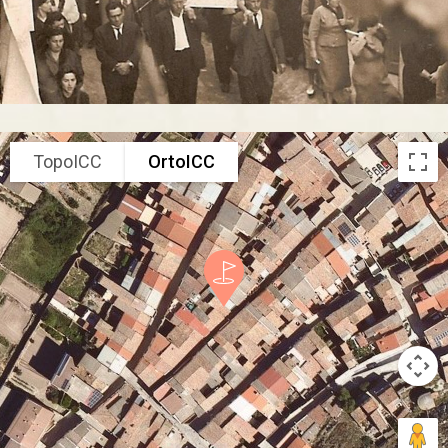
TopoICC
OrtoICC