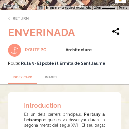
Image may be subject to copyright
Terms
20 m
RETURN
ENVERINADA
Architecture
ROUTE POI
Route:
Ruta 3 - El poble i l'Ermita de Sant Jaume
INDEX CARD
IMAGES
Introduction
És un dels carrers principals.
Pertany a
l’eixample
que es va dissenyar durant la
segona meitat del segle XVIII. El seu traçat