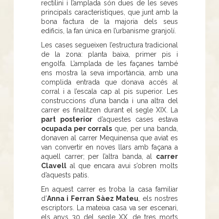
rectilini i l’amplada són dues de les seves
principals característiques, que junt amb la
bona factura de la majoria dels seus
edificis, la fan única en l’urbanisme granjolí.
Les cases segueixen l’estructura tradicional
de la zona: planta baixa, primer pis i
engolfa. L’amplada de les façanes també
ens mostra la seva importància, amb una
complida entrada que donava accés al
corral i a l’escala cap al pis superior. Les
construccions d’una banda i una altra del
carrer es finalitzen durant el segle XIX. La
part posterior
d’aquestes cases estava
ocupada per corrals
que, per una banda,
donaven al carrer Mequinensa que aviat es
van convertir en noves llars amb façana a
aquell carrer; per l’altra banda, al
carrer
Clavell
al que encara avui s’obren molts
d’aquests patis.
En aquest carrer es troba la casa familiar
d’
Anna i Ferran Sàez Mateu
, els nostres
escriptors. La mateixa casa va ser escenari,
els anys 30 del segle XX, de tres morts