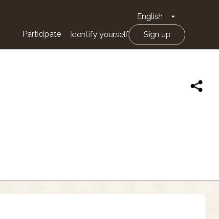
English
Toggle Drop
Participate
Identify yourself
Sign up