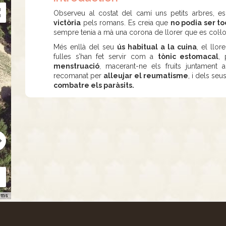
Observeu al costat del camí uns petits arbres, es 
victòria
pels romans. Es creia que
no podia ser to
sempre tenia a mà una corona de llorer que es col·lo
Més enllà del seu
ús habitual a la cuina
, el llo
fulles s’han fet servir com a
tònic estomacal
, 
menstruació
, macerant-ne els fruits juntament 
recomanat per
alleujar el reumatisme
, i dels seus
combatre els paràsits.
rms