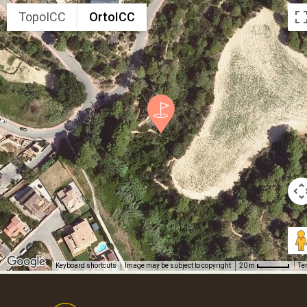
TopoICC
OrtoICC
Keyboard shortcuts
Image may be subject to copyright
Te
20 m
Footer