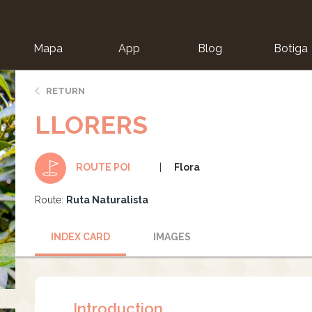
Mapa
App
Blog
Botiga
ion
RETURN
LLORERS
Flora
ROUTE POI
Route:
Ruta Naturalista
INDEX CARD
IMAGES
Introduction