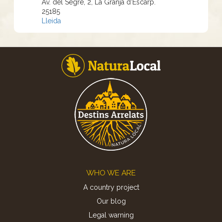
Av. del Segre, 2, La Granja d'Escarp.
25185
Lleida
Footer
WHO WE ARE
A country project
Our blog
Legal warning