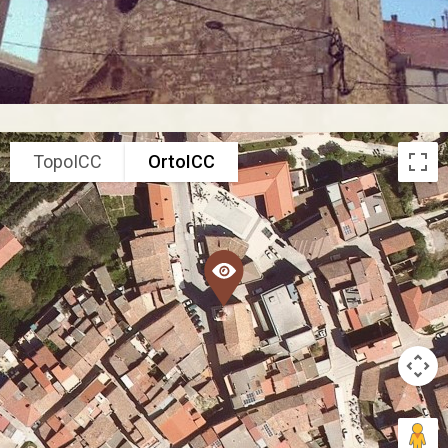
TopoICC
OrtoICC