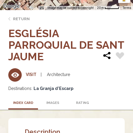
Image may be subject to copyright
Terms
20 m
RETURN
ESGLÉSIA
PARROQUIAL DE SANT
JAUME
Architecture
VISIT
Destinations:
La Granja d'Escarp
INDEX CARD
IMAGES
RATING
Description