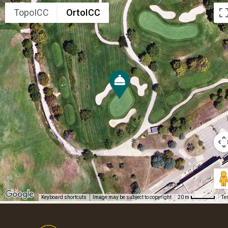
TopoICC
OrtoICC
Keyboard shortcuts
Image may be subject to copyright
Te
20 m
Footer