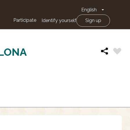
English
Toggle Drop
Participate
Identify yourself
Sign up
ELONA