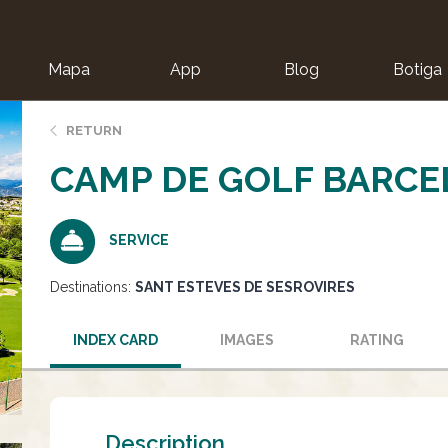
Mapa
App
Blog
Botiga
ion
RETURN
CAMP DE GOLF BARC
SERVICE
Destinations:
SANT ESTEVES DE SESROVIRES
INDEX CARD
IMAGES
RATING
Description