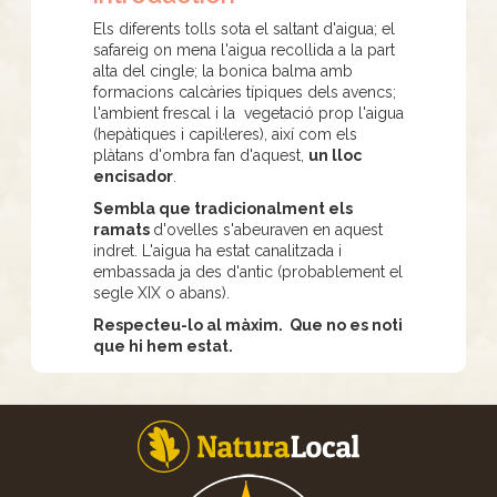
Els diferents tolls sota el saltant d'aigua; el
safareig on mena l'aigua recollida a la part
alta del cingle; la bonica balma amb
formacions calcàries típiques dels avencs;
l'ambient frescal i la vegetació prop l'aigua
(hepàtiques i capil·leres), així com els
plàtans d'ombra fan d'aquest,
un lloc
encisador
.
Sembla que tradicionalment els
ramats
d'ovelles s'abeuraven en aquest
indret. L'aigua ha estat canalitzada i
embassada ja des d'antic (probablement el
segle XIX o abans).
Respecteu-lo al màxim. Que no es noti
que hi hem estat.