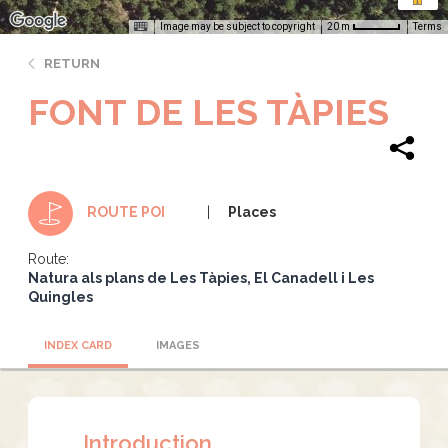
Image may be subject to copyright
Terms
20 m
RETURN
FONT DE LES TÀPIES
Places
ROUTE POI
Route:
Natura als plans de Les Tàpies, El Canadell i Les
Quingles
INDEX CARD
IMAGES
Introduction