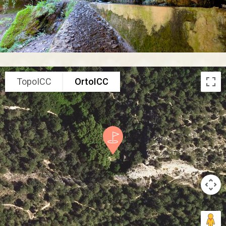
TopoICC
OrtoICC