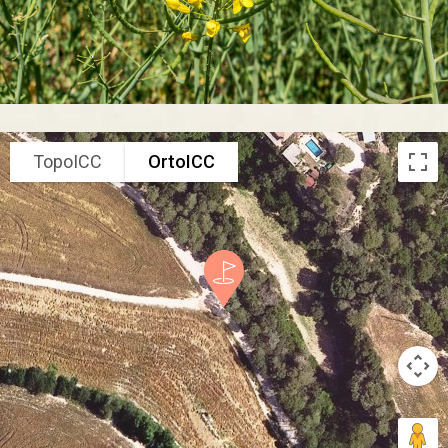
TopoICC
OrtoICC