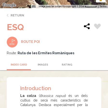
Image may be subject to copyright
Terms
20 m
RETURN
ESQ
ROUTE POI
Route:
Ruta de les Ermites Romàniques
INDEX CARD
IMAGES
RATING
Introduction
La colza
(
Brassica napus
) és un dels
cultius de secà més característics de
Catalunya. Destaca especialment per la