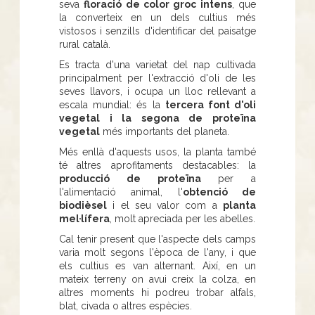
seva
floració de color groc intens
, que
la converteix en un dels cultius més
vistosos i senzills d'identificar del paisatge
rural català.
Es tracta d'una varietat del nap cultivada
principalment per l'extracció d'oli de les
seves llavors, i ocupa un lloc rellevant a
escala mundial: és la
tercera font d'oli
vegetal i la segona de proteïna
vegetal
més importants del planeta.
Més enllà d'aquests usos, la planta també
té altres aprofitaments destacables: la
producció de proteïna
per a
l'alimentació animal, l'
obtenció de
biodièsel
i el seu valor com a
planta
mel·lífera
, molt apreciada per les abelles.
Cal tenir present que l'aspecte dels camps
varia molt segons l'època de l'any, i que
els cultius es van alternant. Així, en un
mateix terreny on avui creix la colza, en
altres moments hi podreu trobar alfals,
blat, civada o altres espècies.