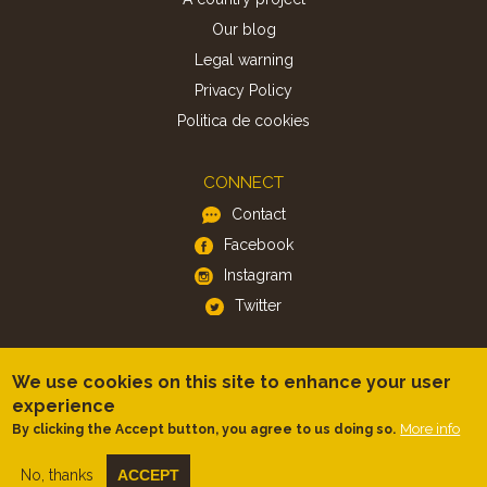
Our blog
Legal warning
Privacy Policy
Politica de cookies
CONNECT
Contact
Facebook
Instagram
Twitter
APP
We use cookies on this site to enhance your user
iOS
experience
Android
More info
By clicking the Accept button, you agree to us doing so.
No, thanks
ACCEPT