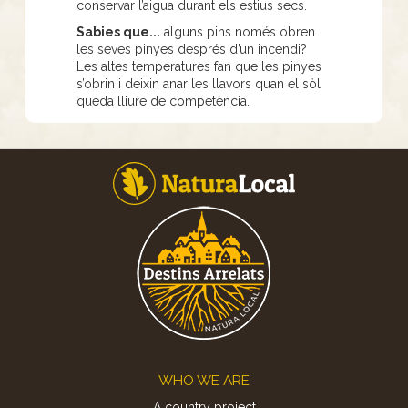
conservar l’aigua durant els estius secs.
Sabies que...
alguns pins només obren
les seves pinyes després d’un incendi?
Les altes temperatures fan que les pinyes
s’obrin i deixin anar les llavors quan el sòl
queda lliure de competència.
Footer
WHO WE ARE
A country project