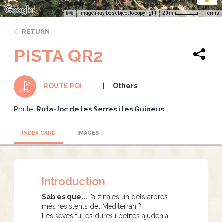
Image may be subject to copyright
Terms
20 m
RETURN
PISTA QR2
Others
ROUTE POI
Route:
Ruta-Joc de les Serres i les Guineus
INDEX CARD
IMAGES
Introduction
Sabies que...
l’alzina és un dels arbres
més resistents del Mediterrani?
Les seves fulles dures i petites ajuden a