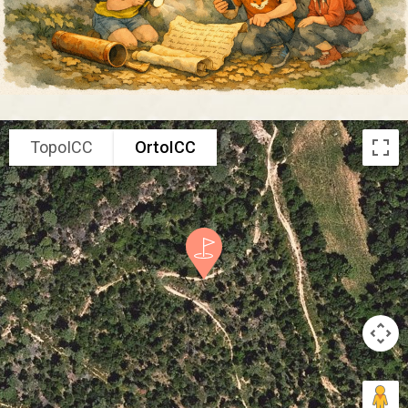
TopoICC
OrtoICC