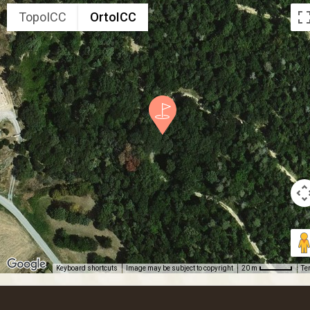
TopoICC
OrtoICC
Keyboard shortcuts
Image may be subject to copyright
Te
20 m