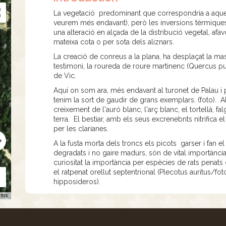
La vegetació predominant que correspondria a aquesta
veurem més endavant), però les inversions tèrmiqu
una alteració en alçada de la distribució vegetal, afa
mateixa cota o per sota dels aliznars.
La creació de conreus a la plana, ha desplaçat la mas
testimoni, la roureda de roure martinenc (Quercus pu
de Vic.
Aquí on som ara, més endavant al turonet de Palau i p
tenim la sort de gaudir de grans exemplars. (foto). Al
creixement de l'auró blanc, l'arç blanc, el tortellà, f
terra. El bestiar, amb els seus excrenebnts nitrifica 
per les clarianes.
A la fusta morta dels troncs els picots garser i fan 
degradats i no gaire madurs, són de vital importànci
curiositat la importància per espècies de rats penats d
el ratpenat orellut septentrional (Plecotus auritus/fot
hipposideros).
rms