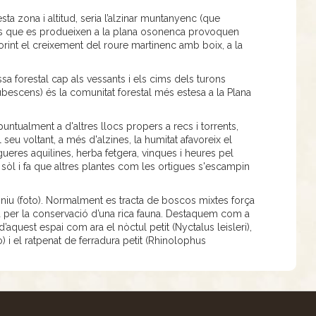
 zona i altitud, seria l’alzinar muntanyenc (que
es que es produeixen a la plana osonenca provoquen
vorint el creixement del roure martinenc amb boix, a la
sa forestal cap als vessants i els cims dels turons
bescens) és la comunitat forestal més estesa a la Plana
untualment a d'altres llocs propers a recs i torrents,
 seu voltant, a més d'alzines, la humitat afavoreix el
algueres aquilines, herba fetgera, vinques i heures pel
el sòl i fa que altres plantes com les ortigues s'escampin
el niu (foto). Normalment es tracta de boscos mixtes força
a per la conservació d’una rica fauna. Destaquem com a
’aquest espai com ara el nòctul petit (Nyctalus leisleri),
o) i el ratpenat de ferradura petit (Rhinolophus