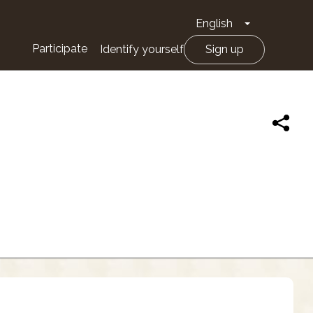
English
Toggle Drop
Participate
Identify yourself
Sign up