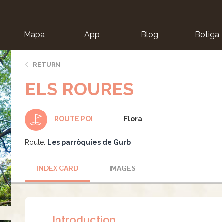
Mapa
App
Blog
Botiga
ion
RETURN
ELS ROURES
Flora
ROUTE POI
Route:
Les parròquies de Gurb
INDEX CARD
IMAGES
Introduction