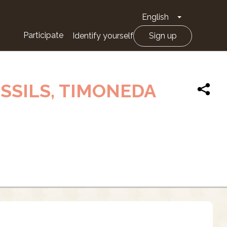
English
Toggle Drop
Participate
Identify yourself
Sign up
SSILS, TIMONEDA