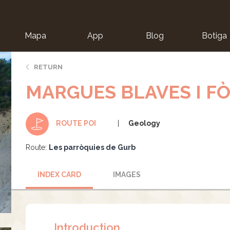
Mapa
App
Blog
Botiga
ion
RETURN
MARGUES BLAVES I FÒ
Geology
ROUTE POI
Route:
Les parròquies de Gurb
INDEX CARD
IMAGES
Introduction