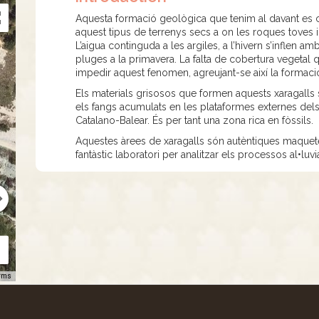
Aquesta formació geològica que tenim al davant es c
aquest tipus de terrenys secs a on les roques toves i r
L’aigua continguda a les argiles, a l’hivern s’inflen amb
pluges a la primavera. La falta de cobertura vegetal q
impedir aquest fenomen, agreujant-se així la formaci
Els materials grisosos que formen aquests xaragalls
els fangs acumulats en les plataformes externes dels 
Catalano-Balear. És per tant una zona rica en fòssils.
Aquestes àrees de xaragalls són autèntiques maquetes 
fantàstic laboratori per analitzar els processos al•luvial
rms