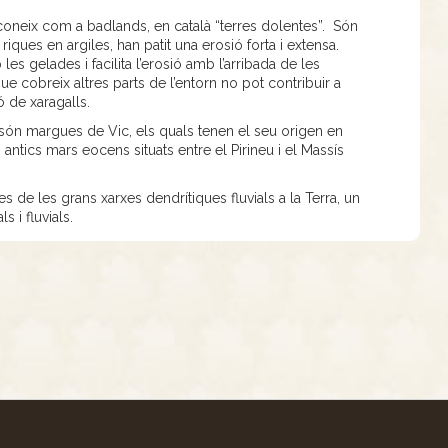
oneix com a badlands, en català “terres dolentes”. Són
iques en argiles, han patit una erosió forta i extensa.
 les gelades i facilita l’erosió amb l’arribada de les
ue cobreix altres parts de l’entorn no pot contribuir a
ó de xaragalls.
 són margues de Vic, els quals tenen el seu origen en
antics mars eocens situats entre el Pirineu i el Massís
de les grans xarxes dendrítiques fluvials a la Terra, un
s i fluvials.