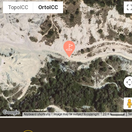
TopoICC
OrtoICC
Keyboard shortcuts
Image may be subject to copyright
Te
20 m
Footer