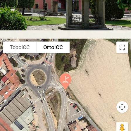
TopoICC
OrtoICC