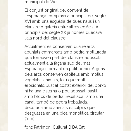
municipal de Vic.
El conjunt original del convent de
l'Esperança comptava a principis del segle
XVI amb una església de dues naus i un
claustre o galeria entre altres edificis. A
principis del segle XX ja només quedava
l'ala nord del claustre.
Actualment es conserven quatre arcs
apuntats emmarcats amb pedra motllurada
que formaven part del claustre, adossats
actualment a la façana sud del mas
Esperança i formant un petit porxo. Alguns
dels arcs conserven capitells amb motius
vegetals i animals, tot i que molt
erosionats. Just al costat exterior del porxo
hi ha una cisterna o pou adossat, bastit
amb blocs de pedra treballada i amb una
canal, també de pedra treballada,
decorada amb animals esculpits que
desguassa en una pica monolítica circular
(foto).
font: Patrimoni Cultura
l
DIBA.Cat