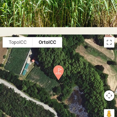
TopoICC
OrtoICC