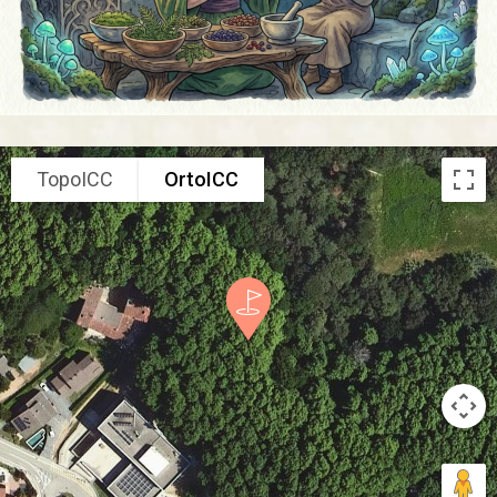
TopoICC
OrtoICC