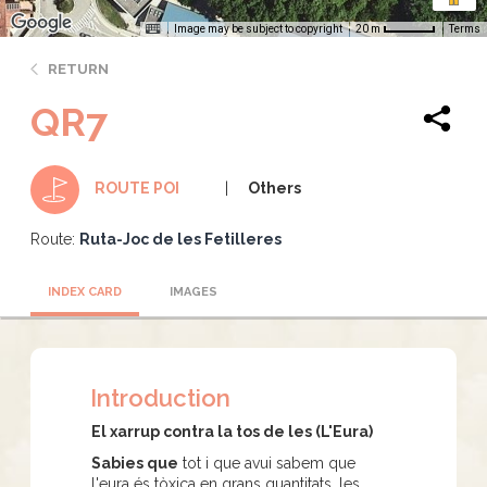
Image may be subject to copyright
Terms
20 m
RETURN
QR7
Others
ROUTE POI
Route:
Ruta-Joc de les Fetilleres
INDEX CARD
IMAGES
Introduction
El xarrup contra la tos de les (L'Eura)
Sabies que
tot i que avui sabem que
l'eura és tòxica en grans quantitats, les