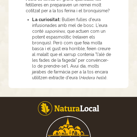
fetilleres en preparaven un remei molt
cotitzat per a la tos ferina i el bronquisme?
La curiositat:
Bullien fulles d'eura
infusionades amb mel de bosc. L'eura
conté
saponines
, que actuen com un
potent espasmolític (relaxen els
bronquis). Però com que feia molta
basca i el gust era horrible, feien creure
al malalt que el xarrup contenia "l'alè de
les fades de la fageda" per convèncer-
lo de prendre-se'l. Avui dia, molts
jarabes de farmàcia per a la tos encara
utilitzen extracte d'eura (
Hedera helix
).