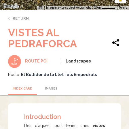
Image may be subject to copyright
Terms
20 m
RETURN
VISTES AL
PEDRAFORCA
Landscapes
ROUTE POI
Route:
El Bullidor de la Llet i els Empedrats
INDEX CARD
IMAGES
Introduction
Des d'aquest punt tenim unes
vistes