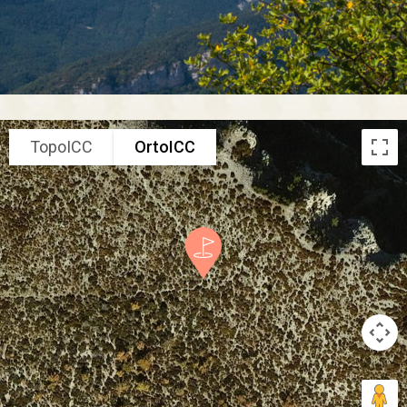
TopoICC
OrtoICC