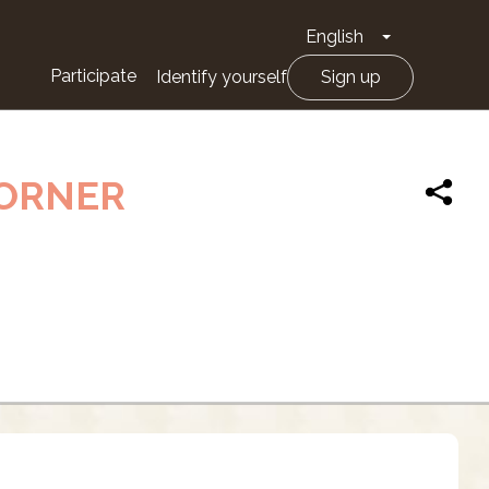
English
Toggle Drop
Participate
Identify yourself
Sign up
FORNER