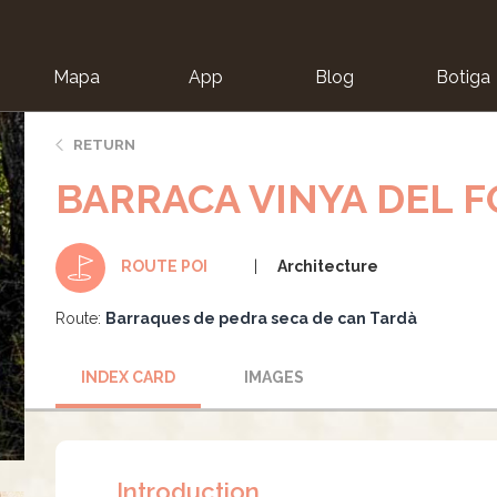
Mapa
App
Blog
Botiga
ion
RETURN
BARRACA VINYA DEL 
Architecture
ROUTE POI
Route:
Barraques de pedra seca de can Tardà
INDEX CARD
IMAGES
Introduction