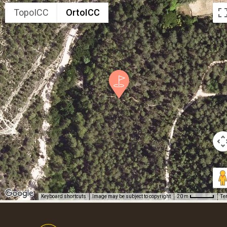
TopoICC
OrtoICC
Keyboard shortcuts
Image may be subject to copyright
Te
20 m
Footer