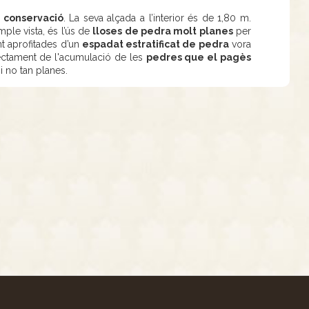
 conservació
. La seva alçada a l’interior és de 1,80 m.
ple vista, és l’ús de
lloses de pedra molt planes
per
t aprofitades d’un
espadat estratificat de pedra
vora
irectament de l'acumulació de les
pedres que el pagès
i no tan planes.