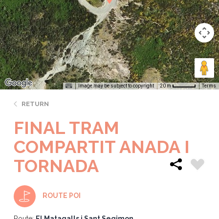
Image may be subject to copyright
Terms
20 m
RETURN
FINAL TRAM
COMPARTIT ANADA I
TORNADA
ROUTE POI
Route:
El Matagalls i Sant Segimon