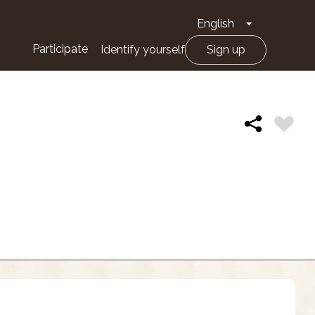
English
Toggle Drop
Participate
Identify yourself
Sign up