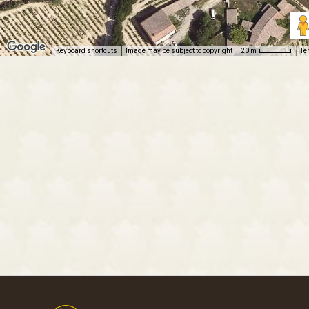
Keyboard shortcuts
Image may be subject to copyright
Te
20 m
Footer