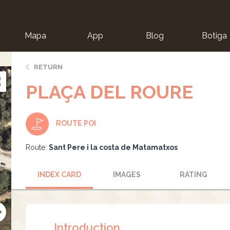
Mapa
App
Blog
Botiga
ion
RETURN
PLAÇA DEL ROURE
ROUTE POI
Route:
Sant Pere i la costa de Matamatxos
INDEX CARD
IMAGES
RATING
Introduction