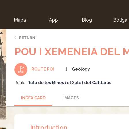
Mapa
App
Blog
Botiga
ion
RETURN
POU I XEMENEIA DEL
Geology
ROUTE POI
Route:
Ruta de les Mines i el Xalet del Catllaràs
INDEX CARD
IMAGES
Introduction