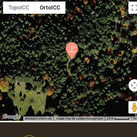
TopoICC
OrtoICC
Keyboard shortcuts
Image may be subject to copyright
Te
20 m
Footer