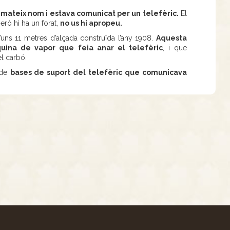
 mateix nom i estava comunicat per un telefèric.
El
erò hi ha un forat,
no us hi apropeu.
ns 11 metres d’alçada construïda l’any 1908.
Aquesta
ina de vapor que feia anar el telefèric
, i que
el carbó.
 de
bases de suport del telefèric que comunicava