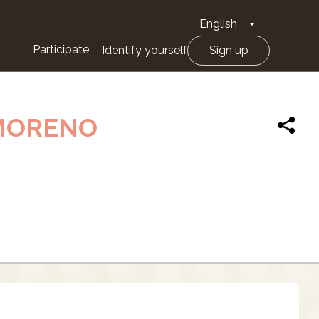
English
Toggle Drop
Participate
Identify yourself
Sign up
 MORENO