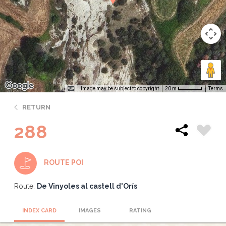
Image may be subject to copyright
Terms
20 m
RETURN
288
ROUTE POI
Route:
De Vinyoles al castell d'Orís
INDEX CARD
IMAGES
RATING