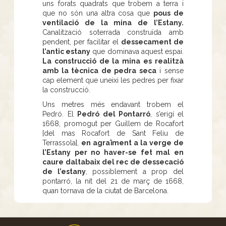
uns forats quadrats que trobem a terra i
que no són una altra cosa que
pous de
ventilació de la mina de l’Estany.
Canalització soterrada construïda amb
pendent, per facilitar el
dessecament de
l’antic estany
que dominava aquest espai.
La construcció de la mina es realitzà
amb la tècnica de pedra seca
i sense
cap element que uneixi les pedres per fixar
la construcció.
Uns metres més endavant trobem el
Pedró. El
Pedró del Pontarró
, s’erigí el
1668, promogut per Guillem de Rocafort
[del mas Rocafort de Sant Feliu de
Terrassola],
en agraïment a la verge de
l’Estany per no haver-se fet mal en
caure daltabaix del rec de dessecació
de l’estany
, possiblement a prop del
pontarró, la nit del 21 de març de 1668,
quan tornava de la ciutat de Barcelona.