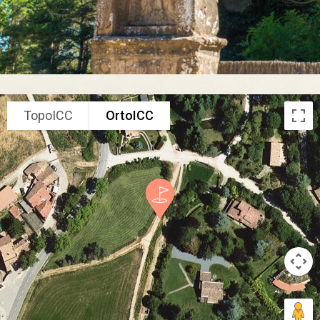
TopoICC
OrtoICC