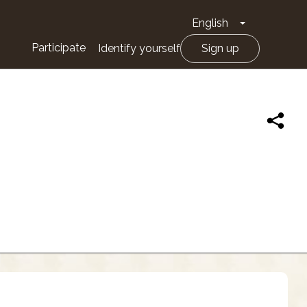
English
Toggle Drop
Participate
Identify yourself
Sign up