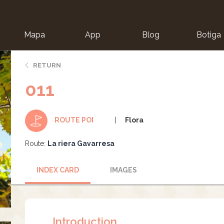
Mapa
App
Blog
Botiga
ion
RETURN
011
Flora
ROUTE POI
Route:
La riera Gavarresa
INDEX CARD
IMAGES
Introduction