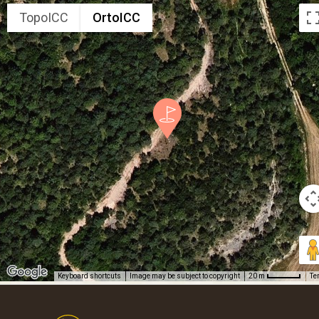
TopoICC
OrtoICC
Keyboard shortcuts
Image may be subject to copyright
Te
20 m
Footer