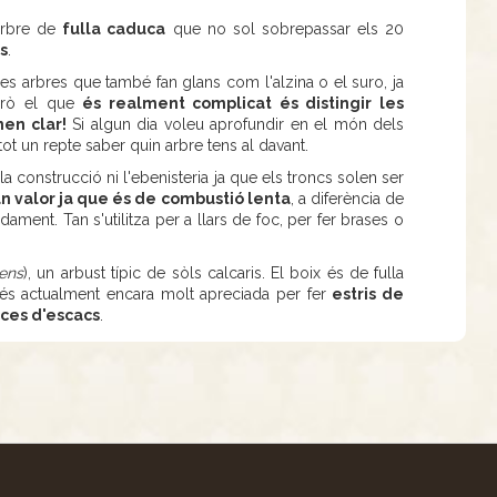
arbre de
fulla caduca
que no sol sobrepassar els 20
ns
.
tres arbres que també fan glans com l'alzina o el suro, ja
però el que
és realment complicat és distingir les
nen clar!
Si algun dia voleu aprofundir en el món dels
 tot un repte saber quin arbre tens al davant.
a construcció ni l'ebenisteria ja que els troncs solen ser
an valor ja que és de combustió lenta
, a diferència de
ament. Tan s'utilitza per a llars de foc, per fer brases o
ens
), un arbust típic de sòls calcaris. El boix és de fulla
i és actualment encara molt apreciada per fer
estris de
ces d'escacs
.