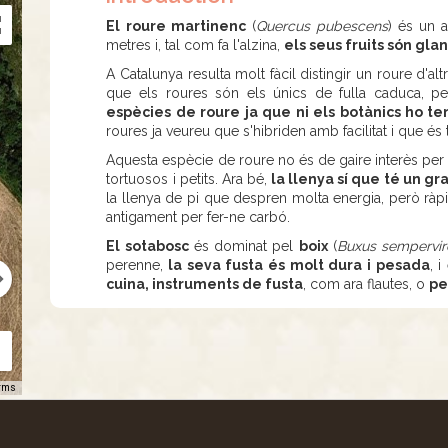
El roure martinenc
(
Quercus pubescens
) és un 
metres i, tal com fa l'alzina,
els seus fruits són gla
A Catalunya resulta molt fàcil distingir un roure d'al
que els roures són els únics de fulla caduca, 
espècies de roure ja que ni els botànics ho te
roures ja veureu que s'hibriden amb facilitat i que és
Aquesta espècie de roure no és de gaire interès per l
tortuosos i petits. Ara bé,
la llenya sí que té un gr
la llenya de pi que despren molta energia, però ràpid
antigament per fer-ne carbó.
El sotabosc
és dominat pel
boix
(
Buxus sempervir
perenne,
la seva fusta és molt dura i pesada
, 
cuina, instruments de fusta
, com ara flautes, o
pe
rms