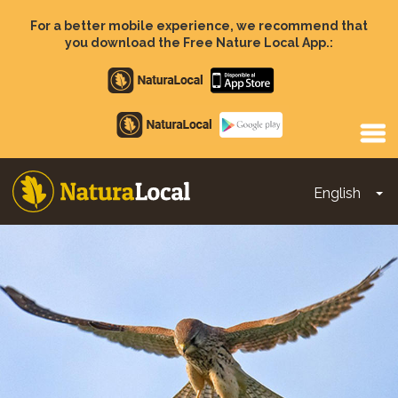
Skip
to
For a better mobile experience, we recommend that
main
you download the Free Nature Local App.:
content
Apple
store
Google
Play
English
To
Main
navigation