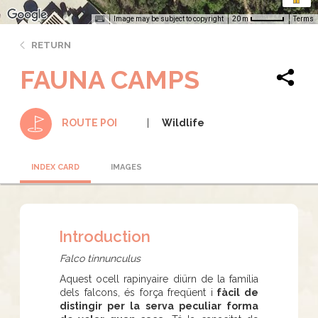
Image may be subject to copyright
Terms
20 m
RETURN
FAUNA CAMPS
Wildlife
ROUTE POI
INDEX CARD
IMAGES
Introduction
Falco tinnunculus
Aquest ocell rapinyaire diürn de la família
dels falcons, és força freqüent i
fàcil de
distingir per la serva peculiar forma