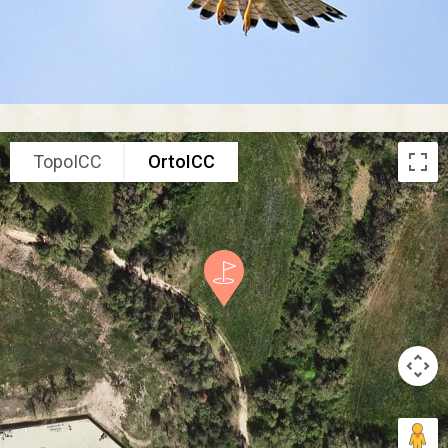
TopoICC
OrtoICC