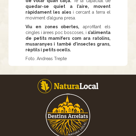
de volar quan caça.
Té la capacitat de
quedar-se quiet a l’aire, movent
ràpidament les ales
i cercant a terra el
moviment d’alguna presa.
Viu en zones obertes,
aprofitant els
cingles i àrees poc boscoses, i
s’alimenta
de petits mamífers com ara ratolins,
musaranyes i també d’insectes grans,
rèptils i petits ocells.
Foto. Andreas Trepte