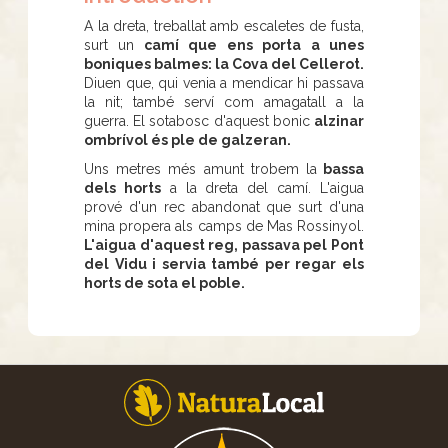
A la dreta, treballat amb escaletes de fusta,
surt un
camí que ens porta a unes
boniques balmes: la Cova del Cellerot.
Diuen que, qui venia a mendicar hi passava
la nit; també serví com amagatall a la
guerra. El sotabosc d'aquest bonic
alzinar
ombrívol és ple de galzeran.
Uns metres més amunt trobem la
bassa
dels horts
a la dreta del camí. L'aigua
prové d'un rec abandonat que surt d'una
mina propera als camps de Mas Rossinyol.
L'aigua d'aquest reg, passava pel Pont
del Vidu i servia també per regar els
horts de sota el poble.