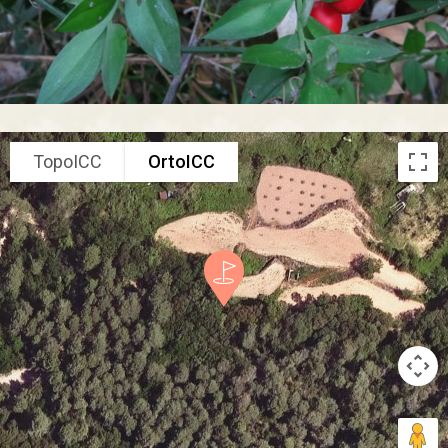
TopoICC
OrtoICC