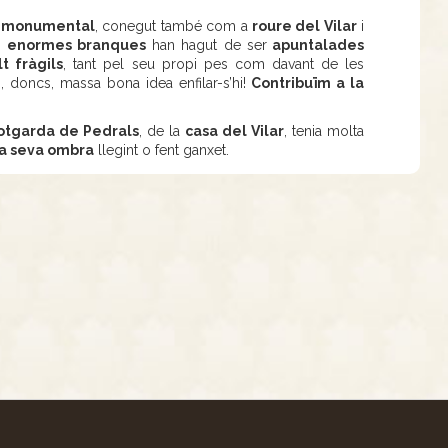
e monumental
, conegut també com a
roure del Vilar
i
s
enormes branques
han hagut de ser
apuntalades
t fràgils
, tant pel seu propi pes com davant de les
, doncs, massa bona idea enfilar-s’hi!
Contribuïm a la
otgarda de Pedrals
, de la
casa del Vilar
, tenia molta
la seva ombra
llegint o fent ganxet.