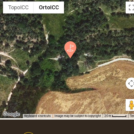
TopoICC
OrtoICC
Keyboard shortcuts
Image may be subject to copyright
Te
20 m
Footer