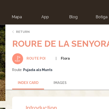
Mapa
App
Blog
Botiga
ion
RETURN
ROURE DE LA SENYOR
Flora
ROUTE POI
Route:
Pujada als Munts
INDEX CARD
IMAGES
Introduction