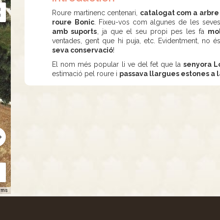
Roure martinenc centenari,
catalogat com a arbr
roure Bonic
. Fixeu-vos com algunes de les seve
amb suports
, ja que el seu propi pes les fa
mol
ventades, gent que hi puja, etc. Evidentment, no és
seva conservació
!
El nom més popular li ve del fet que la
senyora L
estimació pel roure i
passava llargues estones a 
rms