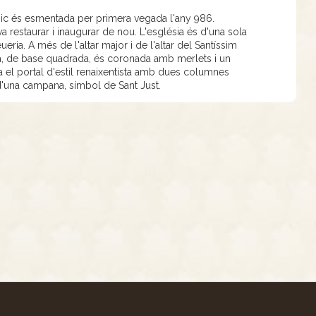
nic és esmentada per primera vegada l'any 986.
a restaurar i inaugurar de nou. L'església és d'una sola
ria. A més de l'altar major i de l'altar del Santíssim
sia, de base quadrada, és coronada amb merlets i un
ca el portal d'estil renaixentista amb dues columnes
d'una campana, símbol de Sant Just.