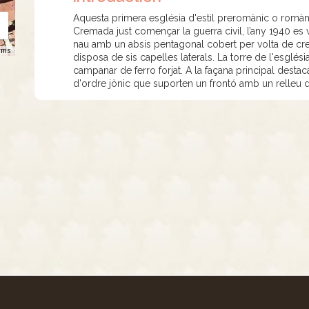
Aquesta primera església d'estil preromànic o romà
Cremada just començar la guerra civil, l’any 1940 es v
nau amb un absis pentagonal cobert per volta de creue
rms
disposa de sis capelles laterals. La torre de l'esglé
campanar de ferro forjat. A la façana principal desta
d'ordre jònic que suporten un frontó amb un relleu 