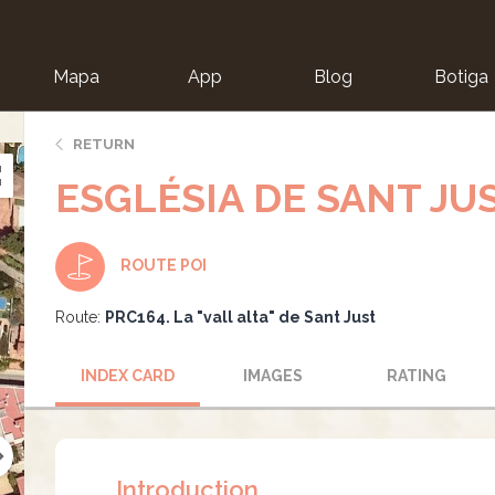
Mapa
App
Blog
Botiga
ion
RETURN
ESGLÉSIA DE SANT JUS
ROUTE POI
Route:
PRC164. La "vall alta" de Sant Just
INDEX CARD
IMAGES
RATING
Introduction