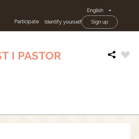
English
Toggle Drop
Participate
Identify yourself
Sign up
T I PASTOR