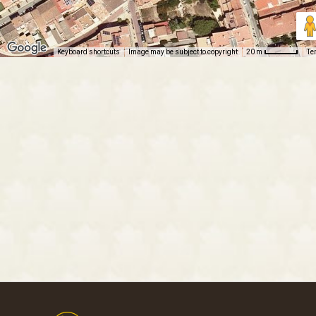
Keyboard shortcuts
Image may be subject to copyright
Te
20 m
Footer