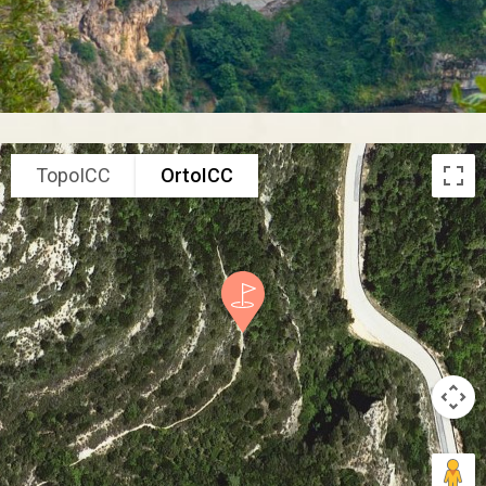
TopoICC
OrtoICC