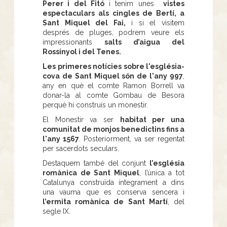
Perer i del Fitó
i tenim unes
vistes
espectaculars als cingles de Bertí, a
Sant Miquel del Fai,
i si el visitem
després de pluges, podrem veure els
impressionants
salts d’aigua del
Rossinyol i del Tenes.
Les primeres notícies sobre l'església-
cova de Sant Miquel són de l'any 997
,
any en què el comte Ramon Borrell va
donar-la al comte Gombau de Besora
perquè hi construís un monestir.
El Monestir va ser
habitat per una
comunitat de monjos benedictins fins a
l'any 1567
. Posteriorment, va ser regentat
per sacerdots seculars.
Destaquem també del conjunt
l’església
romànica de Sant Miquel
, l’única a tot
Catalunya construïda íntegrament a dins
una vauma que es conserva sencera i
l’ermita romànica de Sant Martí
, del
segle IX.