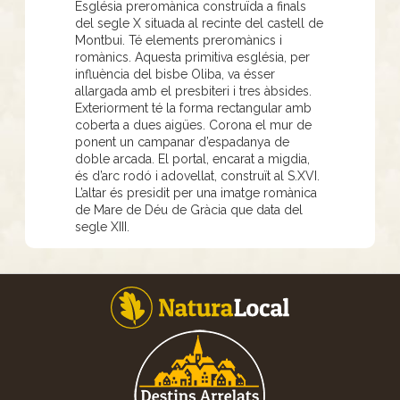
Església preromànica construïda a finals
del segle X situada al recinte del castell de
Montbui. Té elements preromànics i
romànics. Aquesta primitiva església, per
influència del bisbe Oliba, va ésser
allargada amb el presbiteri i tres àbsides.
Exteriorment té la forma rectangular amb
coberta a dues aigües. Corona el mur de
ponent un campanar d’espadanya de
doble arcada. El portal, encarat a migdia,
és d’arc rodó i adovellat, construït al S.XVI.
L’altar és presidit per una imatge romànica
de Mare de Déu de Gràcia que data del
segle XIII.