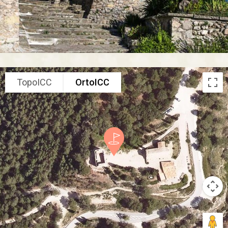
TopoICC
OrtoICC