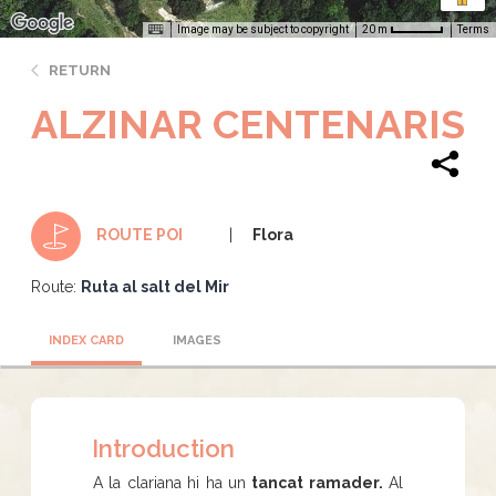
Image may be subject to copyright
Terms
20 m
RETURN
ALZINAR CENTENARIS
Flora
ROUTE POI
Route:
Ruta al salt del Mir
INDEX CARD
IMAGES
Introduction
A la clariana hi ha un
tancat ramader.
Al