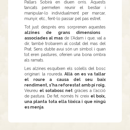
Pallars Sobirà en diuen orris. Aquests
tancats permeten reunir el bestiar i
manipular-lo individualment per marcar,
munyir, etc., fent-lo passar pel pas estret.
Tot just després ens sorprenen aquestes
alzines de grans dimensions
associades al mas
de l'Adam i que, val a
dir, també trobarem al costat del mas del
Prat. Sens dubte avui són un símbol i quan
tot eren pastures, oferien una bona ombra
als ramats.
Les alzines esquitxen els solells del bosc
originari: la roureda.
Allà on es va tallar
el roure a causa del seu baix
rendiment, s'ha reforestat amb pi roig.
Veureu
el sotabosc net
gràcies a l'acció
de pastura. De fet, només hi creix
el boix,
una planta tota ella tòxica i que ningú
es menja
.