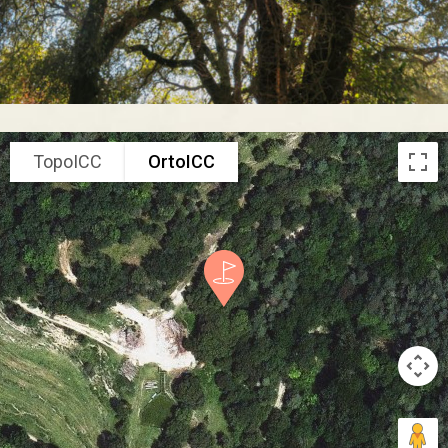
TopoICC
OrtoICC