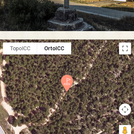
TopoICC
OrtoICC