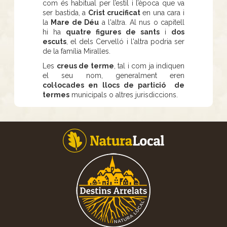
com és habitual per l’estil i l’època que va
ser bastida, a
Crist crucificat
en una cara i
la
Mare de Déu
a l'altra. Al nus o capitell
hi ha
quatre figures de sants
i
dos
escuts
, el dels Cervelló i l'altra podria ser
de la família Miralles.
Les
creus de terme
, tal i com ja indiquen
el seu nom, generalment eren
col·locades en llocs de partició de
termes
municipals o altres jurisdiccions.