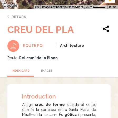
Image may be subject to copyright
Terms
20 m
RETURN
CREU DEL PLA
Architecture
ROUTE POI
Route:
Pel camí de la Plana
INDEX CARD
IMAGES
Introduction
Antiga
creu de terme
situada al collet
que fa la carretera entre Santa Maria de
Miralles i la Llacuna. És
gòtica
i presenta,