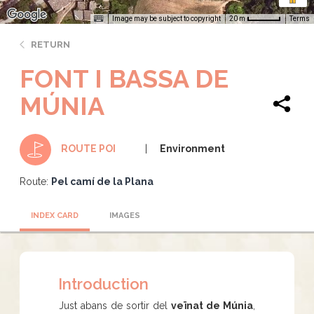
Image may be subject to copyright
Terms
20 m
RETURN
FONT I BASSA DE
MÚNIA
Environment
ROUTE POI
Route:
Pel camí de la Plana
INDEX CARD
IMAGES
Introduction
Just abans de sortir del
veïnat de Múnia
,