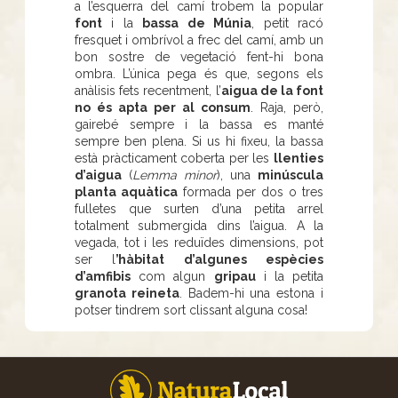
a l’esquerra del camí trobem la popular
font
i la
bassa
de Múnia
, petit racó
fresquet i ombrívol a frec del camí, amb un
bon sostre de vegetació fent-hi bona
ombra. L’única pega és que, segons els
anàlisis fets recentment, l’
aigua de la font
no és apta per al consum
. Raja, però,
gairebé sempre i la bassa es manté
sempre ben plena. Si us hi fixeu, la bassa
està pràcticament coberta per les
llenties
d’aigua
(
Lemma minor
), una
minúscula
planta aquàtica
formada per dos o tres
fulletes que surten d’una petita arrel
totalment submergida dins l’aigua. A la
vegada, tot i les reduïdes dimensions, pot
ser l
’hàbitat d’algunes espècies
d’amfibis
com algun
gripau
i la petita
granota reineta
. Badem-hi una estona i
potser tindrem sort clissant alguna cosa!