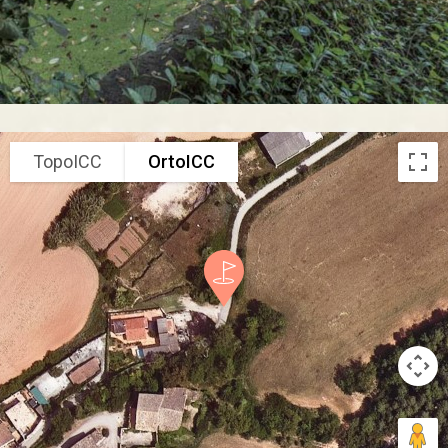
TopoICC
OrtoICC