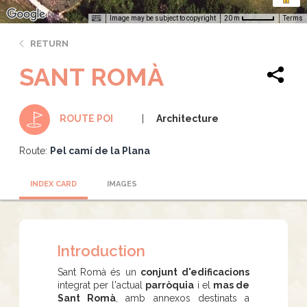
Image may be subject to copyright
Terms
20 m
RETURN
SANT ROMÀ
Architecture
ROUTE POI
Route:
Pel camí de la Plana
INDEX CARD
IMAGES
Introduction
Sant Romà és un
conjunt
d'edificacions
integrat per l'actual
parròquia
i el
mas de
Sant Romà
, amb annexos destinats a