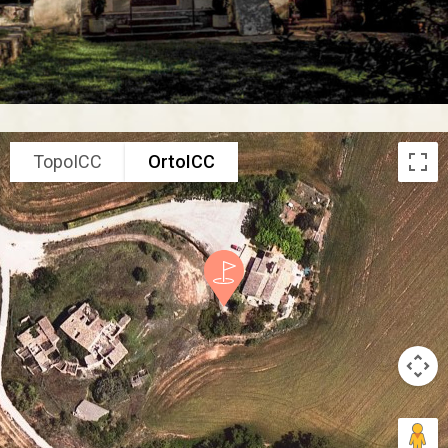
TopoICC
OrtoICC