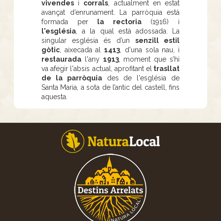
vivendes
i
corrals
, actualment en estat
avançat d’enrunament. La parròquia està
formada per
la rectoria
(1916) i
l'església
, a la qual està adossada. La
singular església és d’un
senzill estil
gòtic
, aixecada al
1413
, d'una sola nau, i
restaurada
l'any
1913
, moment que s’hi
va afegir l'absis actual, aprofitant el
trasllat
de la parròquia
des de l'església de
Santa Maria, a sota de l’antic del castell, fins
aquesta.