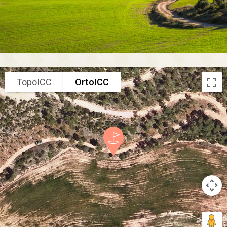
TopoICC
OrtoICC