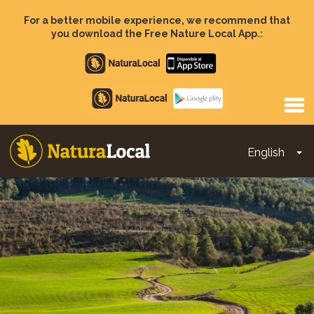
Skip
to
For a better mobile experience, we recommend that
main
you download the Free Nature Local App.:
content
Apple
store
Google
Play
English
To
Main
navigation