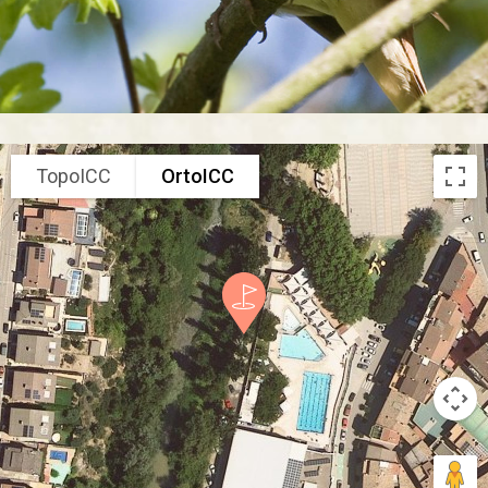
TopoICC
OrtoICC