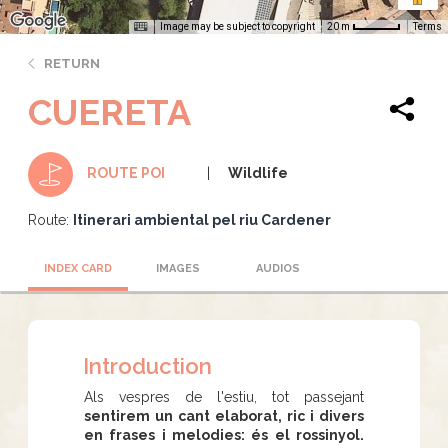
Image may be subject to copyright
Terms
20 m
RETURN
CUERETA
Wildlife
ROUTE POI
Route:
Itinerari ambiental pel riu Cardener
INDEX CARD
IMAGES
AUDIOS
Introduction
Als vespres de l'estiu, tot passejant
sentirem un cant elaborat, ric i divers
en frases i melodies: és el rossinyol.