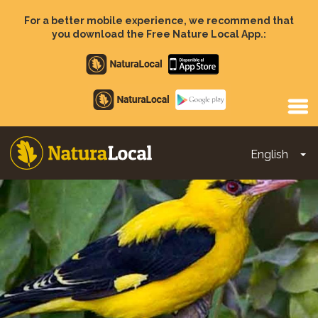
Skip
to
For a better mobile experience, we recommend that
main
you download the Free Nature Local App.:
content
Apple
store
Google
Play
English
To
Main
navigation