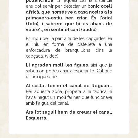
pollancreda
. En aquest cas la distància
ens pot servir per detectar un
bonic ocell
africà, que només ve a casa nostra a la
primavera-estiu per criar. És l'oriol
(foto), i sabrem que hi és abans de
veure'l, en sentir el cant (audio).
Es mou per la part alta de les capçades. Fa
el niu en forma de cistelleta a una
enforcadura de branquillons dins la
capçada. (video)
Li agraden molt les figues
, així que ja
sabeu on podeu anar a esperar-lo. Cal que
us amagueu bé.
Al costat tenim el canal de Reguant.
Per aquesta zona, propera a la fàbrica hi
havia hagut un molí fariner que funcionava
amb l'aigua del canal.
Ara tot seguit hem de creuar el canal.
Esquerra.