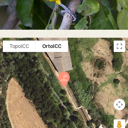
TopoICC
OrtoICC