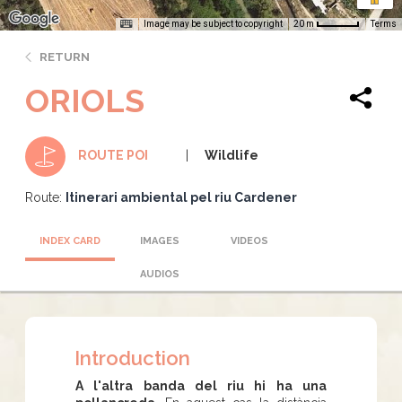
Image may be subject to copyright
Terms
20 m
RETURN
ORIOLS
Wildlife
ROUTE POI
Route:
Itinerari ambiental pel riu Cardener
INDEX CARD
IMAGES
VIDEOS
AUDIOS
Introduction
A l'altra banda del riu hi ha una