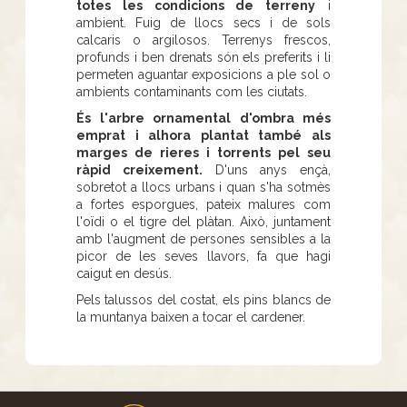
totes les condicions de terreny
i
ambient. Fuig de llocs secs i de sols
calcaris o argilosos. Terrenys frescos,
profunds i ben drenats són els preferits i li
permeten aguantar exposicions a ple sol o
ambients contaminants com les ciutats.
És l'arbre ornamental d'ombra més
emprat i alhora plantat també als
marges de rieres i torrents pel seu
ràpid creixement.
D'uns anys ençà,
sobretot a llocs urbans i quan s'ha sotmès
a fortes esporgues, pateix malures com
l'oïdi o el tigre del plàtan. Això, juntament
amb l'augment de persones sensibles a la
picor de les seves llavors, fa que hagi
caigut en desús.
Pels talussos del costat, els pins blancs de
la muntanya baixen a tocar el cardener.