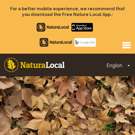
Skip
to
For a better mobile experience, we recommend that
main
you download the Free Nature Local App.:
content
Apple
store
Google
Play
English
To
Main
navigation