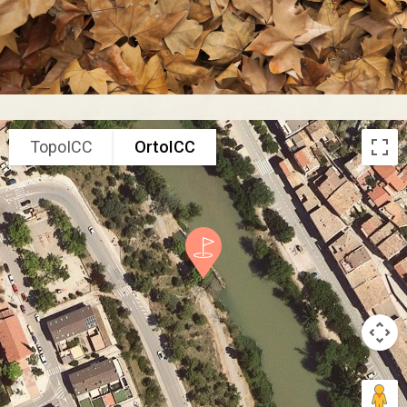
TopoICC
OrtoICC