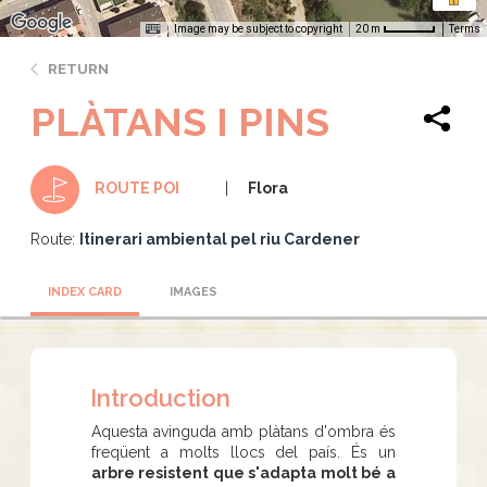
Image may be subject to copyright
Terms
20 m
RETURN
PLÀTANS I PINS
Flora
ROUTE POI
Route:
Itinerari ambiental pel riu Cardener
INDEX CARD
IMAGES
Introduction
Aquesta avinguda amb plàtans d'ombra és
freqüent a molts llocs del país. És un
arbre resistent que s'adapta molt bé a