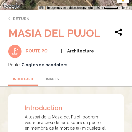
Image may be subject to copyright
Terms
20 m
RETURN
MASIA DEL PUJOL
Architecture
ROUTE POI
Route:
Cingles de bandolers
INDEX CARD
IMAGES
Introduction
A l’espai de la Masia del Pujol, podrem
veure una creu de ferro sobre un pedró,
en memòria de la mort de 99 miquelets el