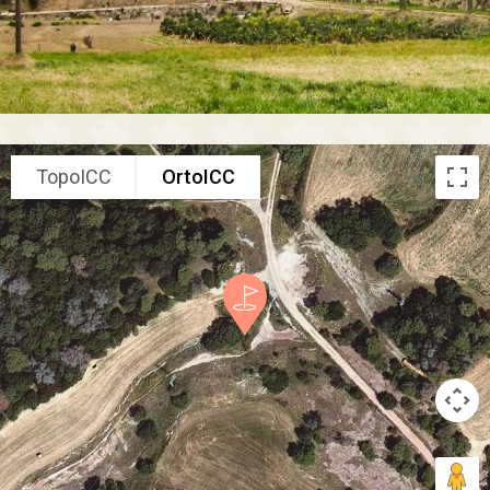
TopoICC
OrtoICC