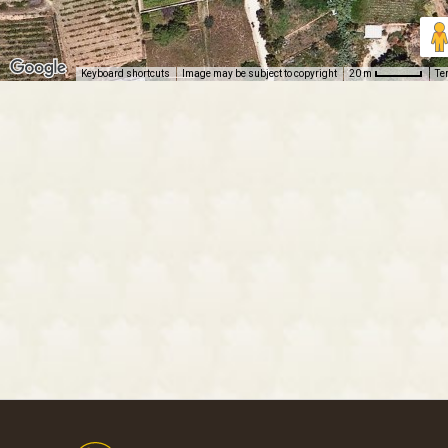
Keyboard shortcuts
Image may be subject to copyright
Te
20 m
Footer