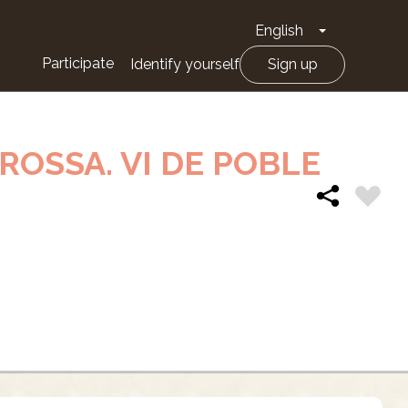
English
Toggle Drop
Participate
Identify yourself
Sign up
BROSSA. VI DE POBLE