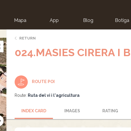
Mapa
App
Blog
Botiga
ion
RETURN
024.MASIES CIRERA I 
ROUTE POI
Route:
Ruta del vi i l'agricultura
INDEX CARD
IMAGES
RATING