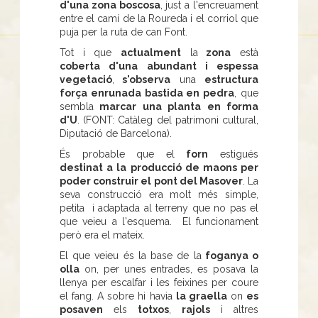
d'una zona boscosa
, just a l'encreuament
entre el camí de la Roureda i el corriol que
puja per la ruta de can Font.
Tot i que
actualment
la
zona
està
coberta d'una abundant i espessa
vegetació
,
s'observa
una
estructura
força enrunada bastida en pedra
, que
sembla
marcar una planta en forma
d'U
. (FONT: Catàleg del patrimoni cultural,
Diputació de Barcelona).
És probable que el
forn
estigués
destinat a la producció de maons per
poder construir el pont del Masover
. La
seva construcció era molt més simple,
petita i adaptada al terreny que no pas el
que veieu a l'esquema. El funcionament
però era el mateix.
El que veieu és la base de la
foganya o
olla
on, per unes entrades, es posava la
llenya per escalfar i les feixines per coure
el fang. A sobre hi havia
la graella
on
es
posaven
els
totxos
,
rajols
i altres