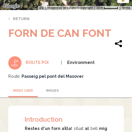
Image may be subject to copyright
Terms
20 m
RETURN
FORN DE CAN FONT
Environment
ROUTE POI
Route:
Passeig pel pont del Masover
INDEX CARD
IMAGES
Introduction
Restes d'un forn aïlla
t situat
al
bell
mig