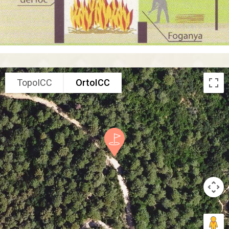
TopoICC
OrtoICC