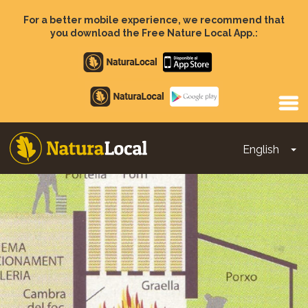
Skip
to
For a better mobile experience, we recommend that
main
you download the Free Nature Local App.:
content
Apple
store
Google
Play
English
To
Main
navigation