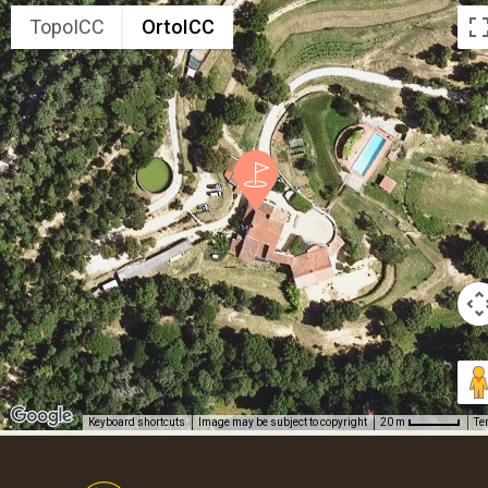
TopoICC
OrtoICC
Keyboard shortcuts
Image may be subject to copyright
Te
20 m
Footer