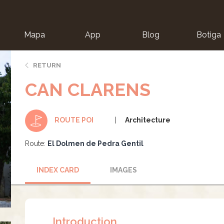
Mapa
App
Blog
Botiga
ion
RETURN
CAN CLARENS
Architecture
ROUTE POI
Route:
El Dolmen de Pedra Gentil
INDEX CARD
IMAGES
Introduction