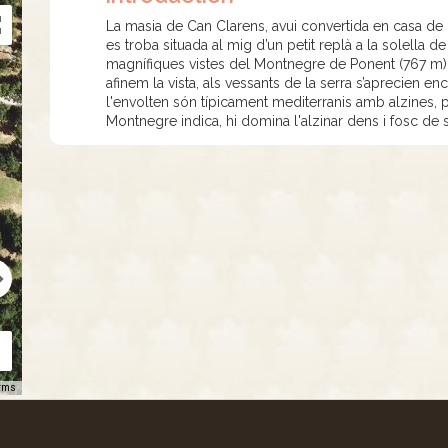
La masia de Can Clarens, avui convertida en casa de 
es troba situada al mig d’un petit replà a la solell
magnífiques vistes del Montnegre de Ponent (767 m) cap
afinem la vista, als vessants de la serra s’aprecien 
l'envolten són típicament mediterranis amb alzines, p
Montnegre indica, hi domina l'alzinar dens i fosc de 
rms