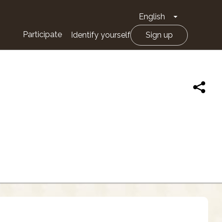
English
Toggle Drop
Participate
Identify yourself
Sign up