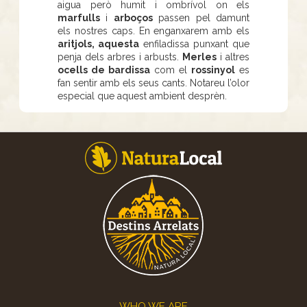
aigua però humit i ombrívol on els
marfulls
i
arboços
passen pel damunt
els nostres caps. En enganxarem amb els
aritjols, aquesta
enfiladissa punxant que
penja dels arbres i arbusts.
Merles
i altres
ocells de bardissa
com el
rossinyol
es
fan sentir amb els seus cants. Notareu l’olor
especial que aquest ambient desprèn.
Footer
WHO WE ARE