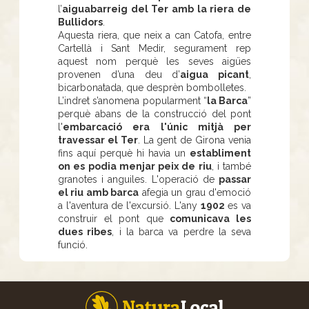
l’
aiguabarreig del Ter amb la riera de
Bullidors
.
Aquesta riera, que neix a can Catofa, entre
Cartellà i Sant Medir, segurament rep
aquest nom perquè les seves aigües
provenen d’una deu d’
aigua picant
,
bicarbonatada, que desprèn bombolletes.
L’indret s’anomena popularment “
la Barca
”
perquè abans de la construcció del pont
l'
embarcació era l'únic mitjà per
travessar el Ter
. La gent de Girona venia
fins aquí perquè hi havia un
establiment
on es podia menjar peix de riu
, i també
granotes i anguiles. L'operació de
passar
el riu amb barca
afegia un grau d'emoció
a l'aventura de l'excursió. L'any
1902
es va
construir el pont que
comunicava les
dues ribes
, i la barca va perdre la seva
funció.