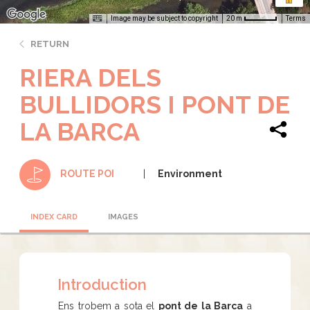
Image may be subject to copyright
Terms
20 m
RETURN
RIERA DELS
BULLIDORS I PONT DE
LA BARCA
Environment
ROUTE POI
INDEX CARD
IMAGES
Introduction
Ens trobem a sota el
pont de la Barca
a