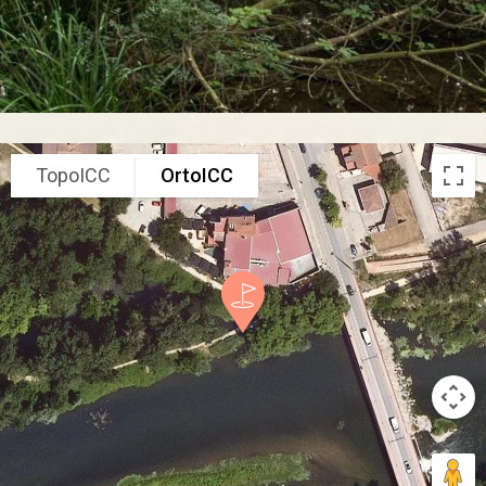
TopoICC
OrtoICC