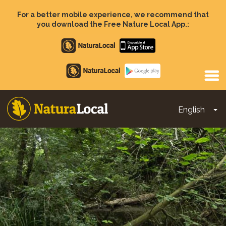
Skip
to
For a better mobile experience, we recommend that
main
you download the Free Nature Local App.:
content
Apple
store
Google
Play
English
To
Main
navigation