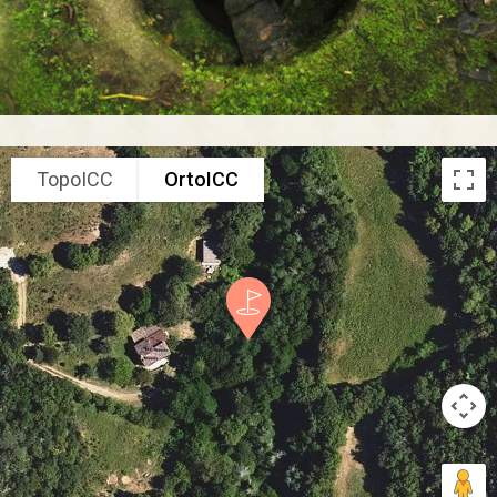
TopoICC
OrtoICC