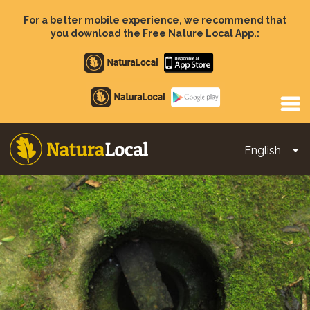
Skip
to
For a better mobile experience, we recommend that
main
you download the Free Nature Local App.:
content
Apple
store
Google
Play
English
To
Main
navigation