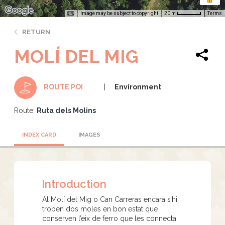
Image may be subject to copyright
Terms
20 m
RETURN
MOLÍ DEL MIG
Environment
ROUTE POI
Route:
Ruta dels Molins
INDEX CARD
IMAGES
Introduction
Al Molí del Mig o Can Carreras encara s’hi
troben dos moles en bon estat que
conserven l’eix de ferro que les connecta