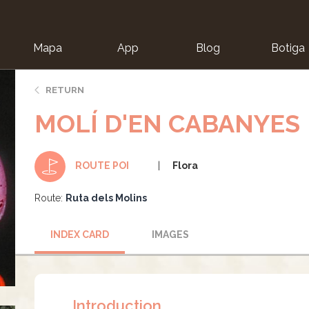
Mapa
App
Blog
Botiga
ion
RETURN
MOLÍ D'EN CABANYES
Flora
ROUTE POI
Route:
Ruta dels Molins
INDEX CARD
IMAGES
Introduction