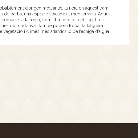
bablement d’origen molt antic, la riera en aquest tram
cia de barbs, una espècie típicament mediterrània. Aquest
c comunes a la regió, com el marcòlic o el segell de
 zones de muntanya. També podem trobar la falguera
e vegetació i climes més atlàntics, o bé l’espiga d’aigua