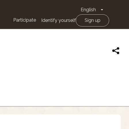
English
Toggle Drop
Participate
Identify yourself
Sign up