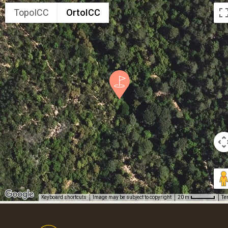
TopoICC
OrtoICC
Keyboard shortcuts
Image may be subject to copyright
Te
20 m
Footer