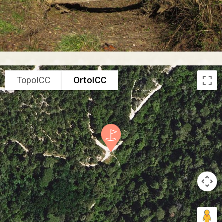
TopoICC
OrtoICC