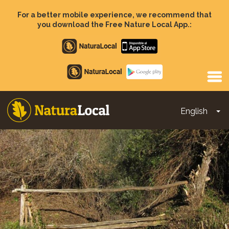
Skip
to
For a better mobile experience, we recommend that
main
you download the Free Nature Local App.:
content
Apple
store
Google
Play
English
To
Main
navigation