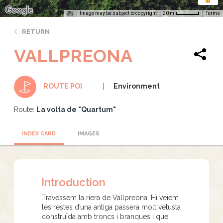
Image may be subject to copyright
Terms
20 m
RETURN
VALLPREONA
Environment
ROUTE POI
Route:
La volta de "Quartum"
INDEX CARD
IMAGES
Introduction
Travessem la riera de Vallpreona. Hi veiem
les restes d’una antiga passera molt vetusta
construïda amb troncs i branques i que