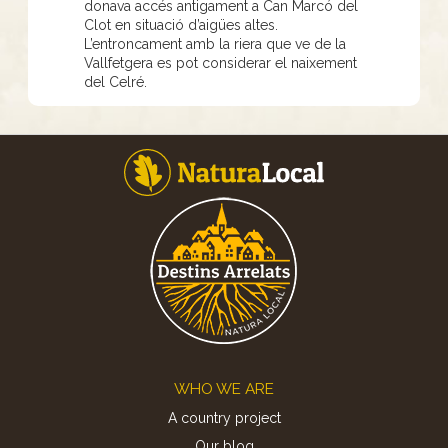
donava accés antigament a Can Marcó del
Clot en situació d’aigües altes.
L’entroncament amb la riera que ve de la
Vallfetgera es pot considerar el naixement
del Celré.
Footer
WHO WE ARE
A country project
Our blog